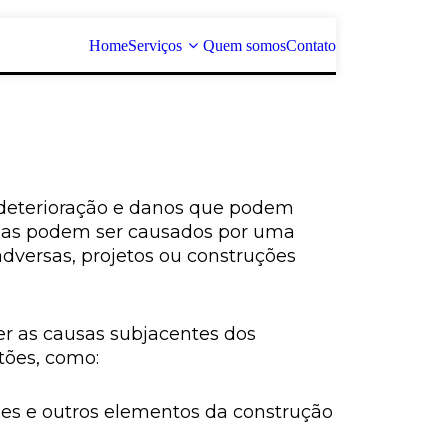
Home
Serviços
Quem somos
Contato
, deterioração e danos que podem
lemas podem ser causados por uma
adversas, projetos ou construções
der as causas subjacentes dos
tões, como:
ções e outros elementos da construção